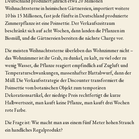
Deutschland produziert jährlich etwa 20 Millionen
Weihnachtssterne in heimischen Gärtnereien, importiert weitere
10 bis 15 Millionen, fast jede fünfte in Deutschland produzierte
Zimmerpflanze ist eine Poinsettie. Der Verkaufszeitraum
beschränkt sich auf acht Wochen, dann landen die Pflanzen im
Biomüll, und die Gärtnereien bereiten die nächste Charge vor.
Die meisten Weihnachtssterne überleben das Wohnzimmer nicht –
das Wohnzimmer ist ihr Grab, zu dunkel, zu kalt, zu viel oder zu
wenig Wasser, die Pflanze reagiert empfindlich auf Zugluft und
Temperaturschwankungen, massenhafter Blattabwurf, dann der
Müll. Die Verkaufsstrategie der Discounter transformiert die
Poinsettie vom botanischen Objekt zum temporären
Dekorationsartikel, der niedrige Preis rechtfertigt die kurze
Halbwertszeit, man kauft keine Pflanze, man kauft drei Wochen
rote Farbe.
Die Frage ist: Wie macht man aus einem fünf Meter hohen Strauch
ein handliches Regalprodukt?