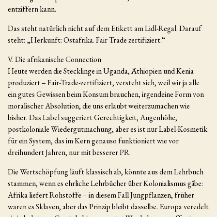
entziffern kann.
Das steht natürlich nicht auf dem Etikett am Lidl-Regal. Darauf
steht: „Herkunft: Ostafrika. Fair Trade zertifiziert.“
V. Die afrikanische Connection
Heute werden die Stecklinge in Uganda, Äthiopien und Kenia
produziert – Fair-Trade-zertifiziert, versteht sich, weil wir ja alle
ein gutes Gewissen beim Konsum brauchen, irgendeine Form von
moralischer Absolution, die uns erlaubt weiterzumachen wie
bisher. Das Label suggeriert Gerechtigkeit, Augenhöhe,
postkoloniale Wiedergutmachung, aber es ist nur Label-Kosmetik
für ein System, das im Kern genauso funktioniert wie vor
dreihundert Jahren, nur mit besserer PR.
Die Wertschöpfung läuft klassisch ab, könnte aus dem Lehrbuch
stammen, wenn es ehrliche Lehrbücher über Kolonialismus gäbe:
Afrika liefert Rohstoffe – in diesem Fall Jungpflanzen, früher
waren es Sklaven, aber das Prinzip bleibt dasselbe. Europa veredelt