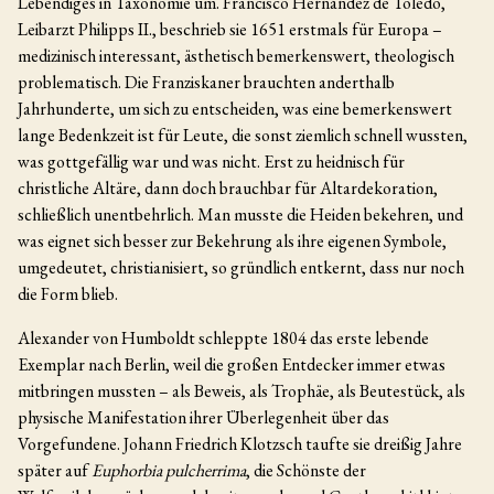
Lebendiges in Taxonomie um. Francisco Hernández de Toledo,
Leibarzt Philipps II., beschrieb sie 1651 erstmals für Europa –
medizinisch interessant, ästhetisch bemerkenswert, theologisch
problematisch. Die Franziskaner brauchten anderthalb
Jahrhunderte, um sich zu entscheiden, was eine bemerkenswert
lange Bedenkzeit ist für Leute, die sonst ziemlich schnell wussten,
was gottgefällig war und was nicht. Erst zu heidnisch für
christliche Altäre, dann doch brauchbar für Altardekoration,
schließlich unentbehrlich. Man musste die Heiden bekehren, und
was eignet sich besser zur Bekehrung als ihre eigenen Symbole,
umgedeutet, christianisiert, so gründlich entkernt, dass nur noch
die Form blieb.
Alexander von Humboldt schleppte 1804 das erste lebende
Exemplar nach Berlin, weil die großen Entdecker immer etwas
mitbringen mussten – als Beweis, als Trophäe, als Beutestück, als
physische Manifestation ihrer Überlegenheit über das
Vorgefundene. Johann Friedrich Klotzsch taufte sie dreißig Jahre
später auf
Euphorbia pulcherrima
, die Schönste der