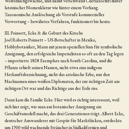
Wolfsmilchgewächse, und damit verschwand Cuetlaxochitl hinter
lateinischer Nomenklatur wie hinter einem Vorhang.
Taxonomische Auslöschung als Vorstufe kommerzieller
Verwertung – bewährtes Verfahren, funktioniert bis heute.
III. Poinsett, Ecke & die Geburt des Kitschs
Joel Roberts Poinsett – US-Botschafter in Mexiko,
Hobbybotaniker, Mann mit jenem speziellen Sinn für symbolische
Aneignung, den erfolgreiche Imperialisten so oft an den Tag legen
– importierte 1828 Exemplare nach South Carolina, und die
Pflanze erhielt seinen Namen, nicht etwa eine indigene
Herkunftsbezeichnung, nicht das aztekische Erbe, nur den
Nachnamen eines weißen Diplomaten, der zur richtigen Zeit am
richtigen Ort war und das Richtige aus der Erde riss.
Dann kam die Familie Ecke. Hier wird es richtig interessant, weil
sich hier zeigt, wie man aus botanischer Aneignung ein
Geschäftsmodell macht, das drei Generationen trägt. Albert Ecke,
deutscher Auswanderer mit Gespür für Marktlücken, entdeckte
um 1900 wild wachsende Sträucher in Südkalifornien und