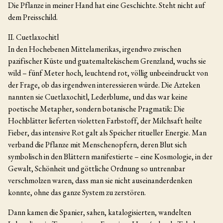
Die Pflanze in meiner Hand hat eine Geschichte. Steht nicht auf
dem Preisschild.
II. Cuetlaxochitl
In den Hochebenen Mittelamerikas, irgendwo zwischen
pazifischer Küste und guatemaltekischem Grenzland, wuchs sie
wild – fünf Meter hoch, leuchtend rot, völlig unbeeindruckt von
der Frage, ob das irgendwen interessieren würde. Die Azteken
nannten sie Cuetlaxochitl, Lederblume, und das war keine
poetische Metapher, sondern botanische Pragmatik: Die
Hochblätter lieferten violetten Farbstoff, der Milchsaft heilte
Fieber, das intensive Rot galt als Speicher ritueller Energie. Man
verband die Pflanze mit Menschenopfern, deren Blut sich
symbolisch in den Blättern manifestierte – eine Kosmologie, in der
Gewalt, Schönheit und göttliche Ordnung so untrennbar
verschmolzen waren, dass man sie nicht auseinanderdenken
konnte, ohne das ganze System zu zerstören.
Dann kamen die Spanier, sahen, katalogisierten, wandelten