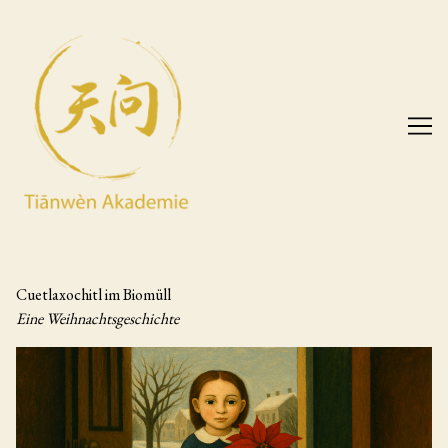
Skip
to
Content
Cuetlaxochitl im Biomüll
Eine Weihnachtsgeschichte