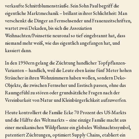
verkaufte Schnittblumensträuße. Sein Sohn Paul begriff die
eigentliche Marktmechanik – brillant in ihrer Schlichtheit: Man
verschenkt die Dinger an Fernsehsender und Frauenzeitschriften,
wartet zwei Dekaden, bis sich die Assoziation
Weihnachten/Poinsettie neuronal so tief eingebrannt hat, dass
niemand mehr weiß, wie das eigentlich angefangen hat, und
kassiert dann.
In den 1950ern gelang die Züchtung handlicher Topfpflanzen-
Varianten – handlich, weil die Leute eben keine fünf Meter hohen
Sträucher in ihren Wohnzimmern haben wollen, sondern Deko-
Objekte, die zwischen Fernseher und Esstisch passen, ohne das
Raumgefühl zu stören oder grundsätzliche Fragen nach der
Vereinbarkeit von Natur und Kleinbürgerlichkeit aufzuwerfen.
Heute kontrolliert die Familie Ecke 70 Prozent des US-Markts
und die Hälfte des Weltmarkts – eine einzige Familie macht aus
einer mexikanischen Wildpflanze ein globales Weihnachtssymbol,
patentiert Züchtungen, optimiert Supply Chains, etabliert ein