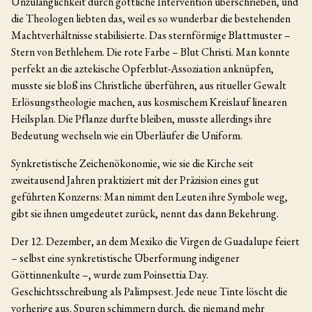
Unzulänglichkeit durch göttliche Intervention überschrieben, und
die Theologen liebten das, weil es so wunderbar die bestehenden
Machtverhältnisse stabilisierte. Das sternförmige Blattmuster –
Stern von Bethlehem. Die rote Farbe – Blut Christi. Man konnte
perfekt an die aztekische Opferblut-Assoziation anknüpfen,
musste sie bloß ins Christliche überführen, aus ritueller Gewalt
Erlösungstheologie machen, aus kosmischem Kreislauf linearen
Heilsplan. Die Pflanze durfte bleiben, musste allerdings ihre
Bedeutung wechseln wie ein Überläufer die Uniform.
Synkretistische Zeichenökonomie, wie sie die Kirche seit
zweitausend Jahren praktiziert mit der Präzision eines gut
geführten Konzerns: Man nimmt den Leuten ihre Symbole weg,
gibt sie ihnen umgedeutet zurück, nennt das dann Bekehrung.
Der 12. Dezember, an dem Mexiko die Virgen de Guadalupe feiert
– selbst eine synkretistische Überformung indigener
Göttinnenkulte –, wurde zum Poinsettia Day.
Geschichtsschreibung als Palimpsest. Jede neue Tinte löscht die
vorherige aus. Spuren schimmern durch, die niemand mehr