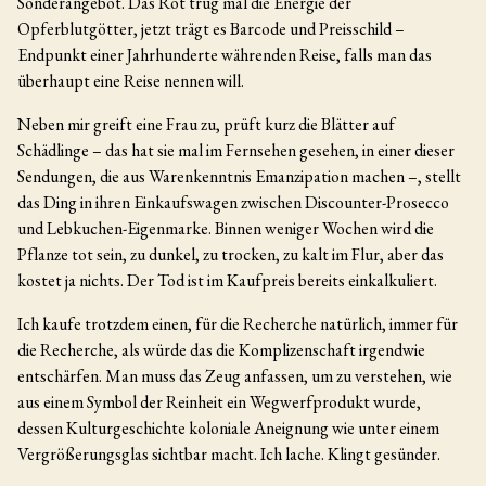
Sonderangebot. Das Rot trug mal die Energie der
Opferblutgötter, jetzt trägt es Barcode und Preisschild –
Endpunkt einer Jahrhunderte währenden Reise, falls man das
überhaupt eine Reise nennen will.
Neben mir greift eine Frau zu, prüft kurz die Blätter auf
Schädlinge – das hat sie mal im Fernsehen gesehen, in einer dieser
Sendungen, die aus Warenkenntnis Emanzipation machen –, stellt
das Ding in ihren Einkaufswagen zwischen Discounter-Prosecco
und Lebkuchen-Eigenmarke. Binnen weniger Wochen wird die
Pflanze tot sein, zu dunkel, zu trocken, zu kalt im Flur, aber das
kostet ja nichts. Der Tod ist im Kaufpreis bereits einkalkuliert.
Ich kaufe trotzdem einen, für die Recherche natürlich, immer für
die Recherche, als würde das die Komplizenschaft irgendwie
entschärfen. Man muss das Zeug anfassen, um zu verstehen, wie
aus einem Symbol der Reinheit ein Wegwerfprodukt wurde,
dessen Kulturgeschichte koloniale Aneignung wie unter einem
Vergrößerungsglas sichtbar macht. Ich lache. Klingt gesünder.