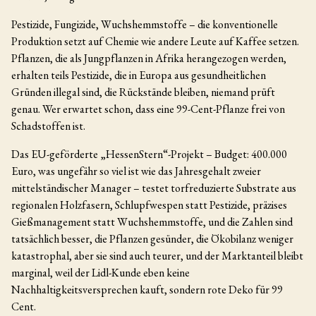
Pestizide, Fungizide, Wuchshemmstoffe – die konventionelle
Produktion setzt auf Chemie wie andere Leute auf Kaffee setzen.
Pflanzen, die als Jungpflanzen in Afrika herangezogen werden,
erhalten teils Pestizide, die in Europa aus gesundheitlichen
Gründen illegal sind, die Rückstände bleiben, niemand prüft
genau. Wer erwartet schon, dass eine 99-Cent-Pflanze frei von
Schadstoffen ist.
Das EU-geförderte „HessenStern“-Projekt – Budget: 400.000
Euro, was ungefähr so viel ist wie das Jahresgehalt zweier
mittelständischer Manager – testet torfreduzierte Substrate aus
regionalen Holzfasern, Schlupfwespen statt Pestizide, präzises
Gießmanagement statt Wuchshemmstoffe, und die Zahlen sind
tatsächlich besser, die Pflanzen gesünder, die Ökobilanz weniger
katastrophal, aber sie sind auch teurer, und der Marktanteil bleibt
marginal, weil der Lidl-Kunde eben keine
Nachhaltigkeitsversprechen kauft, sondern rote Deko für 99
Cent.