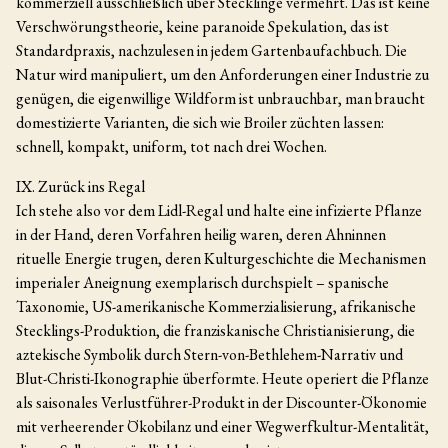
kommerziell ausschließlich über Stecklinge vermehrt. Das ist keine
Verschwörungstheorie, keine paranoide Spekulation, das ist
Standardpraxis, nachzulesen in jedem Gartenbaufachbuch. Die
Natur wird manipuliert, um den Anforderungen einer Industrie zu
genügen, die eigenwillige Wildform ist unbrauchbar, man braucht
domestizierte Varianten, die sich wie Broiler züchten lassen:
schnell, kompakt, uniform, tot nach drei Wochen.
IX. Zurück ins Regal
Ich stehe also vor dem Lidl-Regal und halte eine infizierte Pflanze
in der Hand, deren Vorfahren heilig waren, deren Ahninnen
rituelle Energie trugen, deren Kulturgeschichte die Mechanismen
imperialer Aneignung exemplarisch durchspielt – spanische
Taxonomie, US-amerikanische Kommerzialisierung, afrikanische
Stecklings-Produktion, die franziskanische Christianisierung, die
aztekische Symbolik durch Stern-von-Bethlehem-Narrativ und
Blut-Christi-Ikonographie überformte. Heute operiert die Pflanze
als saisonales Verlustführer-Produkt in der Discounter-Ökonomie
mit verheerender Ökobilanz und einer Wegwerfkultur-Mentalität,