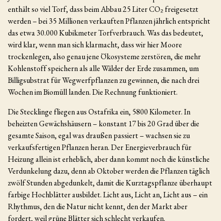
enthält so viel Torf, dass beim Abbau 25 Liter CO₂ freigesetzt
werden – bei 35 Millionen verkauften Pflanzen jährlich entspricht
das etwa 30.000 Kubikmeter Torfverbrauch. Was das bedeutet,
wird klar, wenn man sich klarmacht, dass wir hier Moore
trockenlegen, also genau jene Ökosysteme zerstören, die mehr
Kohlenstoff speichern als alle Wälder der Erde zusammen, um
Billigsubstrat für Wegwerfpflanzen zu gewinnen, die nach drei
Wochen im Biomüll landen. Die Rechnung funktioniert.
Die Stecklinge fliegen aus Ostafrika ein, 5800 Kilometer. In
beheizten Gewächshäusern – konstant 17 bis 20 Grad über die
gesamte Saison, egal was draußen passiert – wachsen sie zu
verkaufsfertigen Pflanzen heran. Der Energieverbrauch für
Heizung allein ist erheblich, aber dann kommt noch die künstliche
Verdunkelung dazu, denn ab Oktober werden die Pflanzen täglich
zwölf Stunden abgedunkelt, damit die Kurztagspflanze überhaupt
farbige Hochblätter ausbildet. Licht aus, Licht an, Licht aus – ein
Rhythmus, den die Natur nicht kennt, den der Markt aber
fordert, weil grüne Blätter sich schlecht verkaufen.