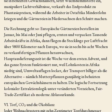
sie in beheizten Gewächshäusern, setzt Wuchshemmstoffe ein,
manipuliert Lichtverhältnisse, verkauft das Endprodukt zu
Phantasiepreisen, während die Arbeiter in Ostafrika Mindestlohn
kriegen und die Gärtnereien in Niedersachsen den Schnitt machen.
Die Rechnung geht so: Europäische Gärtnereien bestellen im
Januar, bis Mai oder Juni pflegen, ernten und verpacken Tausende
Arbeitskräfte in Afrika, dann fliegen die Stecklinge per Luftfracht
über 5800 Kilometer nach Europa, wo sie in sechs bis acht Wochen
zu verkaufsfertigen Pflanzen heranwachsen,
Hauptauslieferungszeit ist die Woche vor dem ersten Advent, und
das ganze System funktioniert nur, weil Lohnkosten in Afrika
niedrig sind, Umweltauflagen locker, der Transport billiger als die
Alternative – nämlich Mutterpflanzen ganzjährig in beheizten
europäischen Gewächshäusern zu halten. Die logische Fortsetzung
kolonialer Extraktionslogik unter veränderten Vorzeichen, Fair-
Trade-Zertifikat als moderne Ablassurkunde.
VI. Torf, CO₂ und die Ökobilanz
Jeder Weihnachtsstern mit zehn Zentimeter Topfdurchmesser