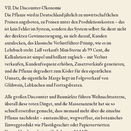
VII. Die Discounter-Ökonomie
Die Pflanze wird in Deutschland jährlich zu unwirtschaftlichen
Preisen angeboten, zu Preisen unter den Produktionskosten – das
ist kein Fehler im System, sondern das System selbst: Sie dient nicht
der direkten Gewinnerzeugung, sie zielt darauf, Kunden
anzulocken, das klassische Verlustführer-Prinzip, wie es im
Lehrbuch steht. Lidl verkauft Mini-Sterne ab 99 Cent, die
Kalkulation ist simpel und brillant zugleich – mit Verlust
verkaufen, Kundenfrequenz erhöhen, Zusatzverkäufe generieren,
und die Pflanze degradiert zum Köder für den eigentlichen
Umsatz, die eigentliche Marge liegt im Folgeverkauf von
Glühwein, Lebkuchen und Festtagsbraten.
Alle großen Discounter und Baumärkte führen Weihnachtssterne,
überall diese roten Dinger, und die Massenanzucht hat sie so
schnell ersetzbar gemacht, dass niemand mehr über die einzelne
Pflanze nachdenkt – austauschbar, wegwerfbar, ein botanisches
Einwegprodukt wie Plastikgeschirr oder Papierservietten.