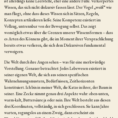
ist allerdings keine Leerstelle, eher eine andere Fülle. Verkörpertes
Wissen, das sich nicht diskursiv fassen lässt. Der Vogel „weiß“ wie
man fliegt, ohne dass dieses Wissen sich in Sätzen, Regeln,
Konzepten artikulieren ließe. Seine Kompetenz existiert im
Vollzug, untrennbar von der Bewegung selbst. Das zeigt
womöglich etwas über die Grenzen unserer Wissensformen – dass
es Arten des Könnens gibt, die im Moment ihrer Versprachlichung
bereits etwas verlieren, die sich dem Diskursiven fundamental
verweigern.
Die Welt durch ihre Augen sehen – was für eine merkwürdige
Vorstellung. Genauer betrachtet: Jedes Lebewesen existiert in
seiner eigenen Welt, die sich aus seinen spezifischen
Wahrnehmungsmustern, Bedürfnissen, Zeithorizonten
konstituiert. Ich bin in meiner Welt, die Katze in ihrer, der Baum in
seiner. Eine Zecke nimmt genau drei Aspekte wahr: oben-unten,
warm-kalt, Buttersäure ja oder nein. Ihre Welt besteht aus diesen
drei Koordinaten, vollständig, in sich geschlossen. Sie kann Jahre
warten, regungslos an einem Zweig, dann erscheint ein