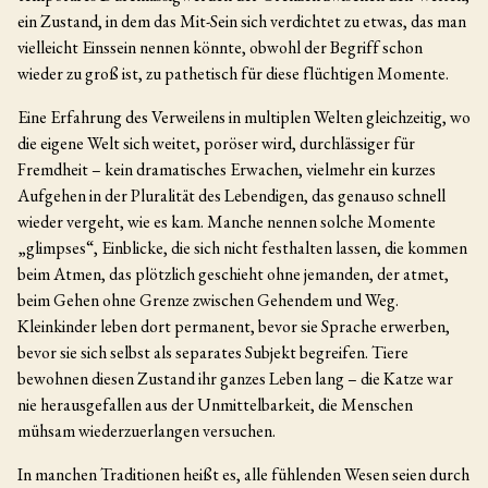
ein Zustand, in dem das Mit-Sein sich verdichtet zu etwas, das man
vielleicht Einssein nennen könnte, obwohl der Begriff schon
wieder zu groß ist, zu pathetisch für diese flüchtigen Momente.
Eine Erfahrung des Verweilens in multiplen Welten gleichzeitig, wo
die eigene Welt sich weitet, poröser wird, durchlässiger für
Fremdheit – kein dramatisches Erwachen, vielmehr ein kurzes
Aufgehen in der Pluralität des Lebendigen, das genauso schnell
wieder vergeht, wie es kam. Manche nennen solche Momente
„glimpses“, Einblicke, die sich nicht festhalten lassen, die kommen
beim Atmen, das plötzlich geschieht ohne jemanden, der atmet,
beim Gehen ohne Grenze zwischen Gehendem und Weg.
Kleinkinder leben dort permanent, bevor sie Sprache erwerben,
bevor sie sich selbst als separates Subjekt begreifen. Tiere
bewohnen diesen Zustand ihr ganzes Leben lang – die Katze war
nie herausgefallen aus der Unmittelbarkeit, die Menschen
mühsam wiederzuerlangen versuchen.
In manchen Traditionen heißt es, alle fühlenden Wesen seien durch