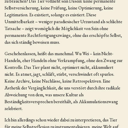
zu brauchen? Das Tier vollzieht sein Dasein: keine permanente
Selbstversicherung, keine Prüfung, keine Optimierung, keine
Legitimation. Es existiert, solange es existiert. Diese
Unmittelbarkeit – weniger paradiesischer Urzustand als schlichte
Tatsache – zeigt womöglich die Möglichkeit von Sein ohne
permanente Rechtfertigungszwänge, ohne das erschöpfte Selbst,
das sich ständig beweisen muss.
Geschehenlassen, heißt das manchmal. Wu Wei – kein Nicht-
Handeln, eher Handeln ohne Verkrampfung, ohne den Zwang zur
Kontrolle. Das Tier plant nicht, optimiert nicht, akkumuliert
nicht. Es atmet, jagt, schläft, stirbt, verschwindet oft spurlos.
Keine Archive, keine Nachlässe, keine Retrospektiven. Eine
Ästhetik der Vergänglichkeit, die uns verstört durch ihre radikale
Abweichung von dem, was unsere Kultur als
Beständigkeitsversprechen bereithält, als Akkumulationszwang
zelebriert.
Ich bin allerdings schon wieder dabei zu interpretieren, das Tier
für meine Selbstreflexion zu instrumentalisieren, meine Welt auf