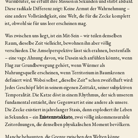
Warmblüter, sie erfüllt ihre Mission in Sekunden und stirbt alsbald.
Diese radikale Differenz zeigt: Keine Armut der Wahrnehmung –
eine andere Vollständigkeit, eine Welt, die für die Zecke komplett
ist, obwohl sie für uns leer erscheinen mag.
Was zwischen uns liegt, ist ein Mit-Sein – wir teilen denselben
Raum, dieselbe Zeit vielleicht, bewohnen ihn aber völlig
verschieden. Die Amselperspektive lässt sich erahnen, bestenfalls
– eine vage Ahnung davon, wie Dasein sich anfühlen könnte, wenn
Flug zur Grundbewegung gehört, wenn Würmer als
Nahrungsquelle erscheinen, wenn Territorium in Baumkronen
definiert wird. Wobei selbst „dieselbe Zeit“ schon zweifelhaft wird:
Jedes Geschöpf lebt in seinem eigenen Zeittakt, seiner subjektiven
Temporalität. Die Katze döst in einem Rhythmus, der sich unserem
fundamental entzieht, ihre Gegenwart ist eine andere als unsere.
Die Zecke existiert in jahrelanger Stasis, dann explodiert ihr Leben
in Sekunden – ein
Existenzstakkato
, zwei völlig inkommensurable
Zeitordnungen, die denselben physikalischen Moment bevölkern.
Manche behaupten, die Grenze zwischen den Welten könne