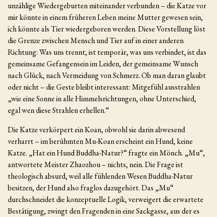
unzählige Wiedergeburten miteinander verbunden – die Katze vor
mir könnte in einem früheren Leben meine Mutter gewesen sein,
ich könnte als Tier wiedergeboren werden. Diese Vorstellung löst
die Grenze zwischen Mensch und Tier auf in einer anderen
Richtung: Was uns trennt, ist temporär, was uns verbindet, ist das
gemeinsame Gefangensein im Leiden, der gemeinsame Wunsch
nach Glück, nach Vermeidung von Schmerz. Ob man daran glaubt
oder nicht – die Geste bleibt interessant: Mitgefühl ausstrahlen
„wie eine Sonne in alle Himmelsrichtungen, ohne Unterschied,
egal wen diese Strahlen erhellen.“
Die Katze verkörpert ein Koan, obwohl sie darin abwesend
verharrt – im berühmten Mu-Koan erscheint ein Hund, keine
Katze. „Hat ein Hund Buddha-Natur?“ fragte ein Mönch. „Mu“,
antwortete Meister Zhaozhou – nichts, nein. Die Frage ist
theologisch absurd, weil alle fühlenden Wesen Buddha-Natur
besitzen, der Hund also fraglos dazugehört. Das „Mu“
durchschneidet die konzeptuelle Logik, verweigert die erwartete
Bestätigung, zwingt den Fragenden in eine Sackgasse, aus der es