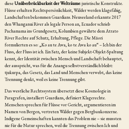
diese
Unüberbrückbarkeit der Welträume
: juristische Konstrukte.
Flüsse erhalten Rechtspersönlichkeit, Wälder werden klagefähig,
Landschaften bekommen Guardians. Neuseeland erkannte 2017
den Whanganui River als legale Person an, Ecuador schrieb
Pachamama ins Grundgesetz, Kolumbien gewährte dem Atrato
River Rechte auf Schutz, Erhaltung, Pflege. Die Māori
formulierten es so: „Ko au te Awa, ko te Awa ko au“ – Ich bin der
Fluss, der Fluss ist ich. Ein Satz, der keine Subjekt-Objekt-Spaltung
kennt, der Identität zwischen Mensch und Landschaft behauptet,
der ausspricht, was für die Anangu selbstverständlich bleibt:
tjukurpa, das Gesetz, das Land und Menschen verwebt, das keine
Trennung denkt, weil es keine Trennung gibt.
Das westliche Rechtssystem übersetzt diese Kosmologie in
Paragrafen, installiert Guardians, definiert Klagerechte.
Menschen sprechen für Flüsse vor Gericht, argumentieren im
Namen von Bergen, vertreten Wälder gegen Bergbaukonzerne.
Indigene Gemeinschaften kannten das Problem nie – sie mussten
nie für die Natur sprechen, weil die Trennung zwischen Ich und