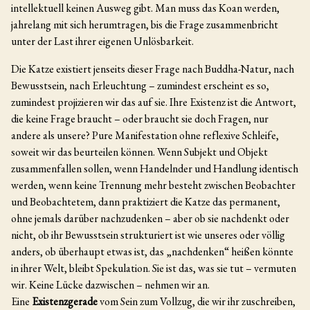
intellektuell keinen Ausweg gibt. Man muss das Koan werden,
jahrelang mit sich herumtragen, bis die Frage zusammenbricht
unter der Last ihrer eigenen Unlösbarkeit.
Die Katze existiert jenseits dieser Frage nach Buddha-Natur, nach
Bewusstsein, nach Erleuchtung – zumindest erscheint es so,
zumindest projizieren wir das auf sie. Ihre Existenz ist die Antwort,
die keine Frage braucht – oder braucht sie doch Fragen, nur
andere als unsere? Pure Manifestation ohne reflexive Schleife,
soweit wir das beurteilen können. Wenn Subjekt und Objekt
zusammenfallen sollen, wenn Handelnder und Handlung identisch
werden, wenn keine Trennung mehr besteht zwischen Beobachter
und Beobachtetem, dann praktiziert die Katze das permanent,
ohne jemals darüber nachzudenken – aber ob sie nachdenkt oder
nicht, ob ihr Bewusstsein strukturiert ist wie unseres oder völlig
anders, ob überhaupt etwas ist, das „nachdenken“ heißen könnte
in ihrer Welt, bleibt Spekulation. Sie ist das, was sie tut – vermuten
wir. Keine Lücke dazwischen – nehmen wir an.
Eine
Existenzgerade
vom Sein zum Vollzug, die wir ihr zuschreiben,