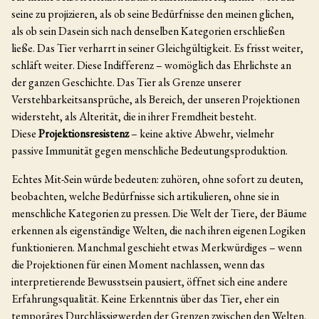
seine zu projizieren, als ob seine Bedürfnisse den meinen glichen,
als ob sein Dasein sich nach denselben Kategorien erschließen
ließe. Das Tier verharrt in seiner Gleichgültigkeit. Es frisst weiter,
schläft weiter. Diese Indifferenz – womöglich das Ehrlichste an
der ganzen Geschichte. Das Tier als Grenze unserer
Verstehbarkeitsansprüche, als Bereich, der unseren Projektionen
widersteht, als Alterität, die in ihrer Fremdheit besteht.
Diese
Projektionsresistenz
– keine aktive Abwehr, vielmehr
passive Immunität gegen menschliche Bedeutungsproduktion.
Echtes Mit-Sein würde bedeuten: zuhören, ohne sofort zu deuten,
beobachten, welche Bedürfnisse sich artikulieren, ohne sie in
menschliche Kategorien zu pressen. Die Welt der Tiere, der Bäume
erkennen als eigenständige Welten, die nach ihren eigenen Logiken
funktionieren. Manchmal geschieht etwas Merkwürdiges – wenn
die Projektionen für einen Moment nachlassen, wenn das
interpretierende Bewusstsein pausiert, öffnet sich eine andere
Erfahrungsqualität. Keine Erkenntnis über das Tier, eher ein
temporäres Durchlässigwerden der Grenzen zwischen den Welten,