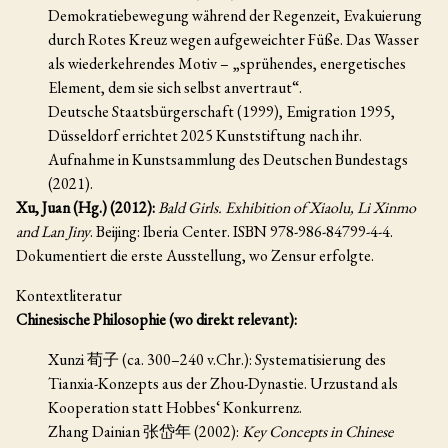
Demokratiebewegung während der Regenzeit, Evakuierung
durch Rotes Kreuz wegen aufgeweichter Füße. Das Wasser
als wiederkehrendes Motiv – „sprühendes, energetisches
Element, dem sie sich selbst anvertraut“.
Deutsche Staatsbürgerschaft (1999), Emigration 1995,
Düsseldorf errichtet 2025 Kunststiftung nach ihr.
Aufnahme in Kunstsammlung des Deutschen Bundestags
(2021).
Xu, Juan (Hg.) (2012):
Bald Girls. Exhibition of Xiaolu, Li Xinmo
and Lan Jiny
. Beijing: Iberia Center. ISBN 978-986-84799-4-4.
Dokumentiert die erste Ausstellung, wo Zensur erfolgte.
Kontextliteratur
Chinesische Philosophie (wo direkt relevant):
Xunzi 荀子 (ca. 300–240 v.Chr.): Systematisierung des
Tianxia-Konzepts aus der Zhou-Dynastie. Urzustand als
Kooperation statt Hobbes‘ Konkurrenz.
Zhang Dainian 张岱年 (2002):
Key Concepts in Chinese