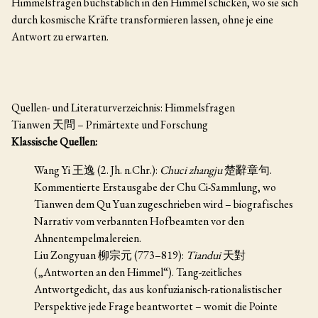
Himmelsfragen buchstäblich in den Himmel schicken, wo sie sich
durch kosmische Kräfte transformieren lassen, ohne je eine
Antwort zu erwarten.
Quellen- und Literaturverzeichnis: Himmelsfragen
Tianwen 天問 – Primärtexte und Forschung
Klassische Quellen:
Wang Yi 王逸 (2. Jh. n.Chr.):
Chuci zhangju
楚辭章句.
Kommentierte Erstausgabe der Chu Ci-Sammlung, wo
Tianwen dem Qu Yuan zugeschrieben wird – biografisches
Narrativ vom verbannten Hofbeamten vor den
Ahnentempelmalereien.
Liu Zongyuan 柳宗元 (773–819):
Tiandui
天對
(„Antworten an den Himmel“). Tang-zeitliches
Antwortgedicht, das aus konfuzianisch-rationalistischer
Perspektive jede Frage beantwortet – womit die Pointe