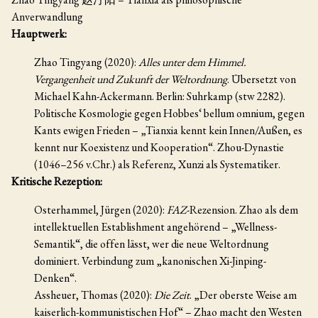
Anverwandlung
Hauptwerk:
Zhao Tingyang (2020):
Alles unter dem Himmel.
Vergangenheit und Zukunft der Weltordnung
. Übersetzt von
Michael Kahn-Ackermann. Berlin: Suhrkamp (stw 2282).
Politische Kosmologie gegen Hobbes‘ bellum omnium, gegen
Kants ewigen Frieden – „Tianxia kennt kein Innen/Außen, es
kennt nur Koexistenz und Kooperation“. Zhou-Dynastie
(1046–256 v.Chr.) als Referenz, Xunzi als Systematiker.
Kritische Rezeption:
Osterhammel, Jürgen (2020):
FAZ
-Rezension. Zhao als dem
intellektuellen Establishment angehörend – „Wellness-
Semantik“, die offen lässt, wer die neue Weltordnung
dominiert. Verbindung zum „kanonischen Xi-Jinping-
Denken“.
Assheuer, Thomas (2020):
Die Zeit
. „Der oberste Weise am
kaiserlich-kommunistischen Hof“ – Zhao macht den Westen