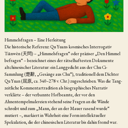
Himmelsfragen – Eine Herleitung
Die historische Referenz: Qu Yuans kosmisches Interrogativ
Tiānwèn (天問) – „Himmelsfragen“ oder präziser „Den Himmel
befragen“ – bezeichnet eines der rätselhaftesten Dokumente
altchinesischer Literatur: ein Langgedicht aus der Chu Ci-
Sammlung (楚辭, „Gesänge aus Chu“), traditionell dem Dichter
Qu Yuan (屈原, ca. 340–278 v. Chr.) zugeschrieben. Was die Tang-
zeitliche Kommentartradition als biographisches Narrativ
verklärte – der verbannte Hofbeamte, der vor den
Ahnentempelmalereien stehend seine Fragen an die Wände
schreibt und zum „Mann, der an der Mauer rasend wurde“
mutiert –, markiert in Wahrheit eine Form intellektueller
Spekulation, die der chinesischen Literatur bis dahin fremd war.