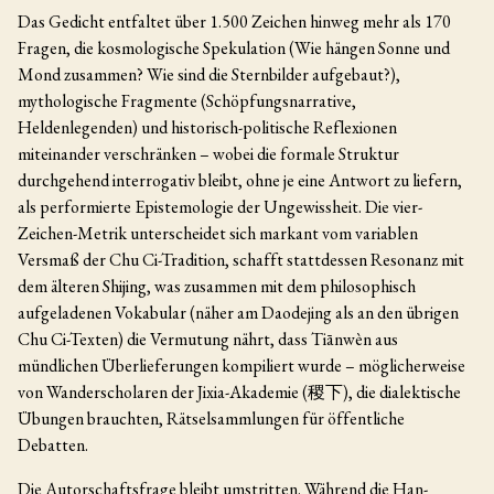
Das Gedicht entfaltet über 1.500 Zeichen hinweg mehr als 170
Fragen, die kosmologische Spekulation (Wie hängen Sonne und
Mond zusammen? Wie sind die Sternbilder aufgebaut?),
mythologische Fragmente (Schöpfungsnarrative,
Heldenlegenden) und historisch-politische Reflexionen
miteinander verschränken – wobei die formale Struktur
durchgehend interrogativ bleibt, ohne je eine Antwort zu liefern,
als performierte Epistemologie der Ungewissheit. Die vier-
Zeichen-Metrik unterscheidet sich markant vom variablen
Versmaß der Chu Ci-Tradition, schafft stattdessen Resonanz mit
dem älteren Shijing, was zusammen mit dem philosophisch
aufgeladenen Vokabular (näher am Daodejing als an den übrigen
Chu Ci-Texten) die Vermutung nährt, dass Tiānwèn aus
mündlichen Überlieferungen kompiliert wurde – möglicherweise
von Wanderscholaren der Jixia-Akademie (稷下), die dialektische
Übungen brauchten, Rätselsammlungen für öffentliche
Debatten.
Die Autorschaftsfrage bleibt umstritten. Während die Han-