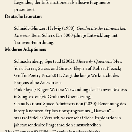
Legenden, der Informationen als allusive Fragmente
präsentiert.
Deutsche Literatur:
Schmidt-Glintzer, Helwig (1990):
Geschichte der chinesischen
Literatur
. Bern: Scherz. Die 3000-jährige Entwicklung mit
Tianwen-Einordnung.
Moderne Adaptionen:
Schnackenberg, Gjertrud (2002):
Heavenly Questions
. New
York: Farrar, Straus and Giroux. Elegie auf Robert Nozick;
Griffin Poetry Prize 2011. Zeigt die lange Wirkmacht des
Fragens ohne Antworten.
Pink Floyd / Roger Waters: Verwendung des Tianwen-Motivs
in Songtexten (via Grahams Übersetzung).
China National Space Administration (2020): Benennung des
interplanetaren Explorationsprogramms „Tianwen“ –
staatsoffizieller Versuch, wissenschaftliche Exploration in
jahrtausendealte Fragetradition einzuschreiben.
Zhao Tingyang 赵汀阳 – Tianxia als philosophische