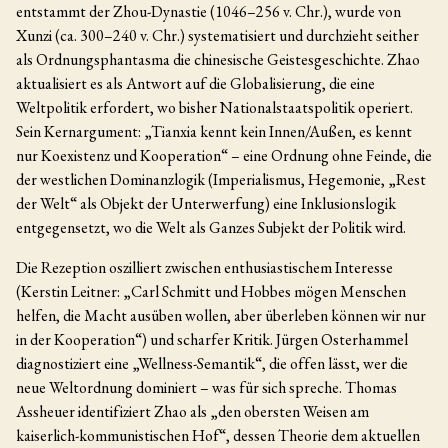
entstammt der Zhou-Dynastie (1046–256 v. Chr.), wurde von
Xunzi (ca. 300–240 v. Chr.) systematisiert und durchzieht seither
als Ordnungsphantasma die chinesische Geistesgeschichte. Zhao
aktualisiert es als Antwort auf die Globalisierung, die eine
Weltpolitik erfordert, wo bisher Nationalstaatspolitik operiert.
Sein Kernargument: „Tianxia kennt kein Innen/Außen, es kennt
nur Koexistenz und Kooperation“ – eine Ordnung ohne Feinde, die
der westlichen Dominanzlogik (Imperialismus, Hegemonie, „Rest
der Welt“ als Objekt der Unterwerfung) eine Inklusionslogik
entgegensetzt, wo die Welt als Ganzes Subjekt der Politik wird.
Die Rezeption oszilliert zwischen enthusiastischem Interesse
(Kerstin Leitner: „Carl Schmitt und Hobbes mögen Menschen
helfen, die Macht ausüben wollen, aber überleben können wir nur
in der Kooperation“) und scharfer Kritik. Jürgen Osterhammel
diagnostiziert eine „Wellness-Semantik“, die offen lässt, wer die
neue Weltordnung dominiert – was für sich spreche. Thomas
Assheuer identifiziert Zhao als „den obersten Weisen am
kaiserlich-kommunistischen Hof“, dessen Theorie dem aktuellen