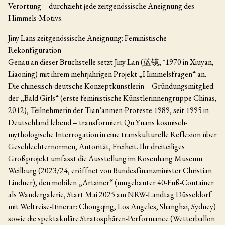
Verortung – durchzieht jede zeitgenössische Aneignung des
Himmels-Motivs.
Jiny Lans zeitgenössische Aneignung: Feministische
Rekonfiguration
Genau an dieser Bruchstelle setzt Jiny Lan (蓝镜, *1970 in Xiuyan,
Liaoning) mit ihrem mehrjährigen Projekt „Himmelsfragen“ an.
Die chinesisch-deutsche Konzeptkünstlerin – Gründungsmitglied
der „Bald Girls“ (erste feministische Künstlerinnengruppe Chinas,
2012), Teilnehmerin der Tian’anmen-Proteste 1989, seit 1995 in
Deutschland lebend – transformiert Qu Yuans kosmisch-
mythologische Interrogation in eine transkulturelle Reflexion über
Geschlechternormen, Autorität, Freiheit. Ihr dreiteiliges
Großprojekt umfasst die Ausstellung im Rosenhang Museum
Weilburg (2023/24, eröffnet von Bundesfinanzminister Christian
Lindner), den mobilen „Artainer“ (umgebauter 40-Fuß-Container
als Wandergalerie, Start Mai 2025 am NRW-Landtag Düsseldorf
mit Weltreise-Itinerar: Chongqing, Los Angeles, Shanghai, Sydney)
sowie die spektakuläre Stratosphären-Performance (Wetterballon