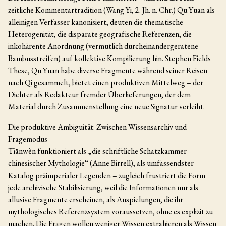
zeitliche Kommentartradition (Wang Yi, 2. Jh. n. Chr.) Qu Yuan als
alleinigen Verfasser kanonisiert, deuten die thematische
Heterogenität, die disparate geografische Referenzen, die
inkohärente Anordnung (vermutlich durcheinandergeratene
Bambusstreifen) auf kollektive Kompilierung hin. Stephen Fields
These, Qu Yuan habe diverse Fragmente während seiner Reisen
nach Qi gesammelt, bietet einen produktiven Mittelweg – der
Dichter als Redakteur fremder Überlieferungen, der dem
Material durch Zusammenstellung eine neue Signatur verleiht.
Die produktive Ambiguität: Zwischen Wissensarchiv und
Fragemodus
Tiānwèn funktioniert als „die schriftliche Schatzkammer
chinesischer Mythologie“ (Anne Birrell), als umfassendster
Katalog präimperialer Legenden – zugleich frustriert die Form
jede archivische Stabilisierung, weil die Informationen nur als
allusive Fragmente erscheinen, als Anspielungen, die ihr
mythologisches Referenzsystem voraussetzen, ohne es explizit zu
machen. Die Fragen wollen weniger Wissen extrahieren als Wissen