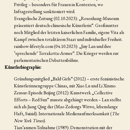
Privileg – besonders für Frauen in Kontexten, wo
Infragestellung sanktioniert wird.
Evangelische Zeitung (02.10.2023): „Rosenhang-Museum
präsentiert deutsch-chinesische Künstlerin“. Großmutter
noch Mitglied der letzten kaiserlichen Familie, eigene Vita als
Kampf zwischen totalitärem Staat und individueller Freiheit.
rainbow-lifestyle.com (04.10.2023): „Jiny Lan und ihre
’sprechende‘ Terrakotta-Armee“. Die Krieger werden zur
parlamentarischen Debattenbühne.
Künstlerbiographie:
Gründungsmitglied „Bald Girls“ (2012) – erste feministische
Künstlerinnengruppe Chinas, mit Xiao Lu und Li Xinmo.
Zensur-Episode Beijing (2012): Kunstwerk „Collective
Efforts – Red Sun“ musste abgehängt werden – Lan stellte
sich als Jiang Qing dar (Mao Zedongs Witwe, lebenslange
Haft, Suizid). Internationale Medienaufmerksamkeit (
The
New York Times
).
Tian’anmen-Teilnahme (1989): Demonstration mit der