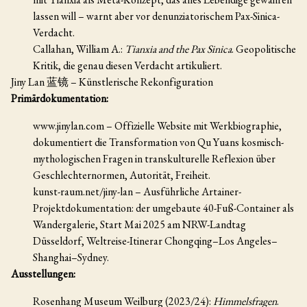
lassen will – warnt aber vor denunziatorischem Pax-Sinica-
Verdacht.
Callahan, William A.:
Tianxia and the Pax Sinica
. Geopolitische
Kritik, die genau diesen Verdacht artikuliert.
Jiny Lan 蓝镜 – Künstlerische Rekonfiguration
Primärdokumentation:
www.jinylan.com – Offizielle Website mit Werkbiographie,
dokumentiert die Transformation von Qu Yuans kosmisch-
mythologischen Fragen in transkulturelle Reflexion über
Geschlechternormen, Autorität, Freiheit.
kunst-raum.net/jiny-lan – Ausführliche Artainer-
Projektdokumentation: der umgebaute 40-Fuß-Container als
Wandergalerie, Start Mai 2025 am NRW-Landtag
Düsseldorf, Weltreise-Itinerar Chongqing–Los Angeles–
Shanghai–Sydney.
Ausstellungen:
Rosenhang Museum Weilburg (2023/24):
Himmelsfragen
.