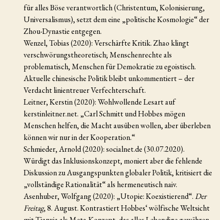
für alles Böse verantwortlich (Christentum, Kolonisierung,
Universalismus), setzt dem eine „politische Kosmologie“ der
Zhou-Dynastie entgegen.
Wenzel, Tobias (2020): Verschärfte Kritik. Zhao klingt
verschwörungstheoretisch; Menschenrechte als
problematisch, Menschen für Demokratie zu egoistisch.
Aktuelle chinesische Politik bleibt unkommentiert – der
Verdacht linientreuer Verfechterschaft.
Leitner, Kerstin (2020): Wohlwollende Lesart auf
kerstinleitner.net. „Carl Schmitt und Hobbes mögen
Menschen helfen, die Macht ausüben wollen, aber überleben
können wir nur in der Kooperation.“
Schmieder, Arnold (2020): socialnet.de (30.07.2020).
Würdigt das Inklusionskonzept, moniert aber die fehlende
Diskussion zu Ausgangspunkten globaler Politik, kritisiert die
„vollständige Rationalität“ als hermeneutisch naiv.
Asenhuber, Wolfgang (2020): „Utopie: Koexistierend“.
Der
Freitag
, 8. August. Kontrastiert Hobbes‘ wölfische Weltsicht
mit Tianxia als Meta-Konzept, das alles Lebendige gewähren