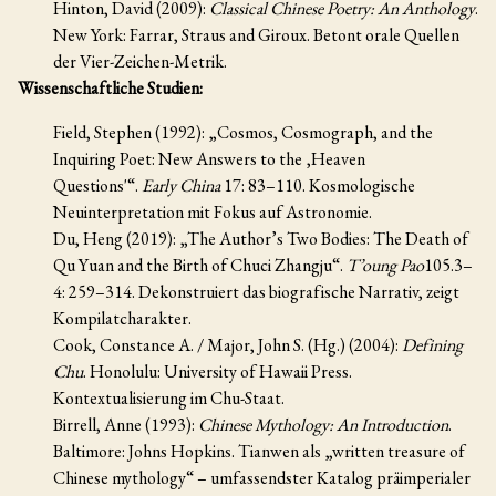
Hinton, David (2009):
Classical Chinese Poetry: An Anthology
.
New York: Farrar, Straus and Giroux. Betont orale Quellen
der Vier-Zeichen-Metrik.
Wissenschaftliche Studien:
Field, Stephen (1992): „Cosmos, Cosmograph, and the
Inquiring Poet: New Answers to the ‚Heaven
Questions'“.
Early China
17: 83–110. Kosmologische
Neuinterpretation mit Fokus auf Astronomie.
Du, Heng (2019): „The Author’s Two Bodies: The Death of
Qu Yuan and the Birth of Chuci Zhangju“.
T’oung Pao
105.3–
4: 259–314. Dekonstruiert das biografische Narrativ, zeigt
Kompilatcharakter.
Cook, Constance A. / Major, John S. (Hg.) (2004):
Defining
Chu
. Honolulu: University of Hawaii Press.
Kontextualisierung im Chu-Staat.
Birrell, Anne (1993):
Chinese Mythology: An Introduction
.
Baltimore: Johns Hopkins. Tianwen als „written treasure of
Chinese mythology“ – umfassendster Katalog präimperialer