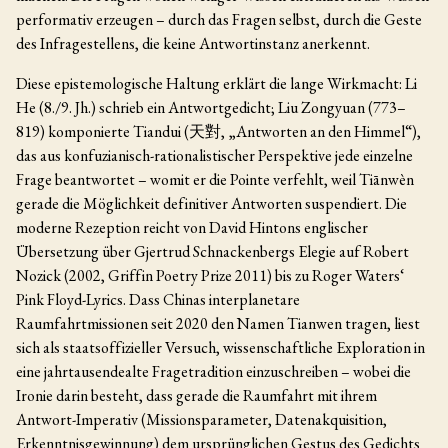
performativ erzeugen – durch das Fragen selbst, durch die Geste
des Infragestellens, die keine Antwortinstanz anerkennt.
Diese epistemologische Haltung erklärt die lange Wirkmacht: Li
He (8./9. Jh.) schrieb ein Antwortgedicht; Liu Zongyuan (773–
819) komponierte Tiandui (天對, „Antworten an den Himmel“),
das aus konfuzianisch-rationalistischer Perspektive jede einzelne
Frage beantwortet – womit er die Pointe verfehlt, weil Tiānwèn
gerade die Möglichkeit definitiver Antworten suspendiert. Die
moderne Rezeption reicht von David Hintons englischer
Übersetzung über Gjertrud Schnackenbergs Elegie auf Robert
Nozick (2002, Griffin Poetry Prize 2011) bis zu Roger Waters‘
Pink Floyd-Lyrics. Dass Chinas interplanetare
Raumfahrtmissionen seit 2020 den Namen Tianwen tragen, liest
sich als staatsoffizieller Versuch, wissenschaftliche Exploration in
eine jahrtausendealte Fragetradition einzuschreiben – wobei die
Ironie darin besteht, dass gerade die Raumfahrt mit ihrem
Antwort-Imperativ (Missionsparameter, Datenakquisition,
Erkenntnisgewinnung) dem ursprünglichen Gestus des Gedichts