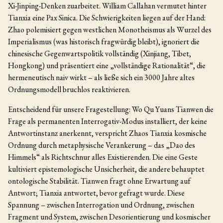
Xi-Jinping-Denken zuarbeitet. William Callahan vermutet hinter
Tianxia eine Pax Sinica. Die Schwierigkeiten liegen auf der Hand:
Zhao polemisiert gegen westlichen Monotheismus als Wurzel des
Imperialismus (was historisch fragwürdig bleibt), ignoriert die
chinesische Gegenwartspolitik vollständig (Xinjiang, Tibet,
Hongkong) und präsentiert eine „vollständige Rationalität“, die
hermeneutisch naiv wirkt – als ließe sich ein 3000 Jahre altes
Ordnungsmodell bruchlos reaktivieren.
Entscheidend für unsere Fragestellung: Wo Qu Yuans Tianwen die
Frage als permanenten Interrogativ-Modus installiert, der keine
Antwortinstanz anerkennt, verspricht Zhaos Tianxia kosmische
Ordnung durch metaphysische Verankerung – das „Dao des
Himmels“ als Richtschnur alles Existierenden. Die eine Geste
kultiviert epistemologische Unsicherheit, die andere behauptet
ontologische Stabilität. Tianwen fragt ohne Erwartung auf
Antwort; Tianxia antwortet, bevor gefragt wurde. Diese
Spannung – zwischen Interrogation und Ordnung, zwischen
Fragment und System, zwischen Desorientierung und kosmischer