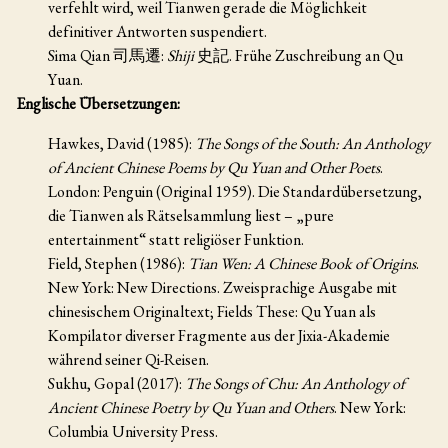
verfehlt wird, weil Tianwen gerade die Möglichkeit
definitiver Antworten suspendiert.
Sima Qian 司馬遷:
Shiji
史記. Frühe Zuschreibung an Qu
Yuan.
Englische Übersetzungen:
Hawkes, David (1985):
The Songs of the South: An Anthology
of Ancient Chinese Poems by Qu Yuan and Other Poets
.
London: Penguin (Original 1959). Die Standardübersetzung,
die Tianwen als Rätselsammlung liest – „pure
entertainment“ statt religiöser Funktion.
Field, Stephen (1986):
Tian Wen: A Chinese Book of Origins
.
New York: New Directions. Zweisprachige Ausgabe mit
chinesischem Originaltext; Fields These: Qu Yuan als
Kompilator diverser Fragmente aus der Jixia-Akademie
während seiner Qi-Reisen.
Sukhu, Gopal (2017):
The Songs of Chu: An Anthology of
Ancient Chinese Poetry by Qu Yuan and Others
. New York:
Columbia University Press.