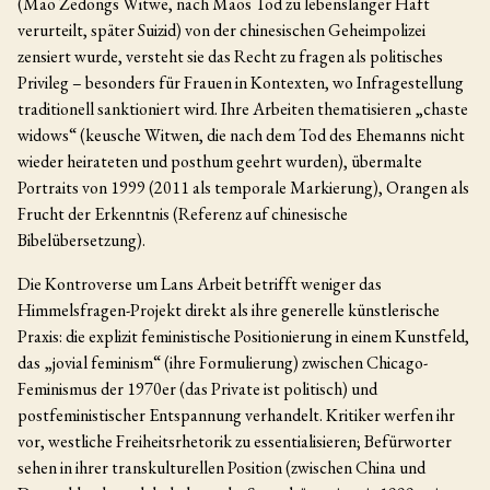
(Mao Zedongs Witwe, nach Maos Tod zu lebenslanger Haft
verurteilt, später Suizid) von der chinesischen Geheimpolizei
zensiert wurde, versteht sie das Recht zu fragen als politisches
Privileg – besonders für Frauen in Kontexten, wo Infragestellung
traditionell sanktioniert wird. Ihre Arbeiten thematisieren „chaste
widows“ (keusche Witwen, die nach dem Tod des Ehemanns nicht
wieder heirateten und posthum geehrt wurden), übermalte
Portraits von 1999 (2011 als temporale Markierung), Orangen als
Frucht der Erkenntnis (Referenz auf chinesische
Bibelübersetzung).
Die Kontroverse um Lans Arbeit betrifft weniger das
Himmelsfragen-Projekt direkt als ihre generelle künstlerische
Praxis: die explizit feministische Positionierung in einem Kunstfeld,
das „jovial feminism“ (ihre Formulierung) zwischen Chicago-
Feminismus der 1970er (das Private ist politisch) und
postfeministischer Entspannung verhandelt. Kritiker werfen ihr
vor, westliche Freiheitsrhetorik zu essentialisieren; Befürworter
sehen in ihrer transkulturellen Position (zwischen China und